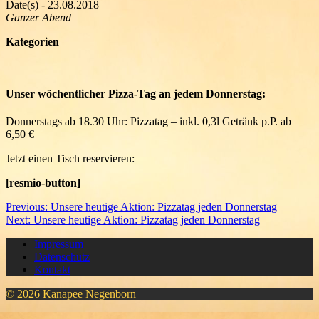
Date(s) - 23.08.2018
Ganzer Abend
Kategorien
Unser wöchentlicher Pizza-Tag an jedem Donnerstag:
Donnerstags ab 18.30 Uhr: Pizzatag – inkl. 0,3l Getränk p.P. ab
6,50 €
Jetzt einen Tisch reservieren:
[resmio-button]
Beitragsnavigation
Previous
Previous:
Unsere heutige Aktion: Pizzatag jeden Donnerstag
Next
post:
Next:
Unsere heutige Aktion: Pizzatag jeden Donnerstag
post:
Impressum
Datenschutz
Kontakt
© 2026 Kanapee Negenborn